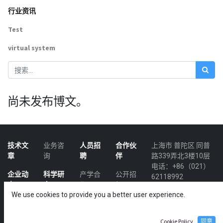
行业资讯
Test
virtual system
尚未发布博文。
技术文
业务咨
人员招
合作伙
上海市 普陀区 同普
章
询
聘
伴
路339弄北3楼10层
电话：+86（021）
企业动
科学研
产学合
公开招
62118992
态
究
作
标
邮编：200062
We use cookies to provide you a better user experience.
网址：
行业资
渠道代
投资融
法律声
https://www.formal-
讯
理
资
明
tech.com
Cookie Policy
同意